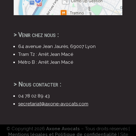
>
Venir chez nous :
64 avenue Jean Jaurès, 69007 Lyon
Tram T2 : Arrêt Jean Macé
Métro B : Arrêt Jean Macé
>
Nous contacter :
04 78 02 89 43
secretariat@axone-avocats.com
©
Copyright 2026
Axone Avocats
– Tous droits réservés |
Mentions légales et Politique de confidentialité
| Site