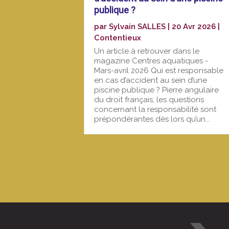
publique ?
par
Sylvain SALLES
|
20 Avr 2026
|
Contentieux
Un article à retrouver dans le
magazine Centres aquatiques -
Mars-avril 2026 Qui est responsable
en cas d’accident au sein d’une
piscine publique ? Pierre angulaire
du droit français, les questions
concernant la responsabilité sont
prépondérantes dès lors qu’un...