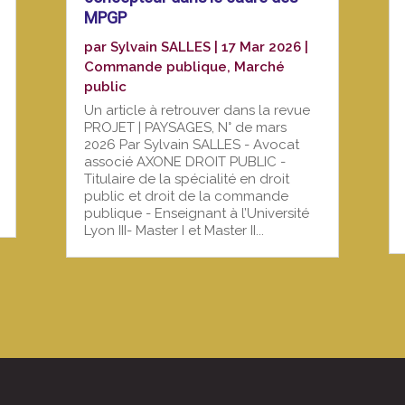
MPGP
par
Sylvain SALLES
|
17 Mar 2026
|
Commande publique
,
Marché
public
Un article à retrouver dans la revue
PROJET | PAYSAGES, N° de mars
2026 Par Sylvain SALLES - Avocat
associé AXONE DROIT PUBLIC -
Titulaire de la spécialité en droit
public et droit de la commande
publique - Enseignant à l’Université
Lyon III- Master I et Master II...