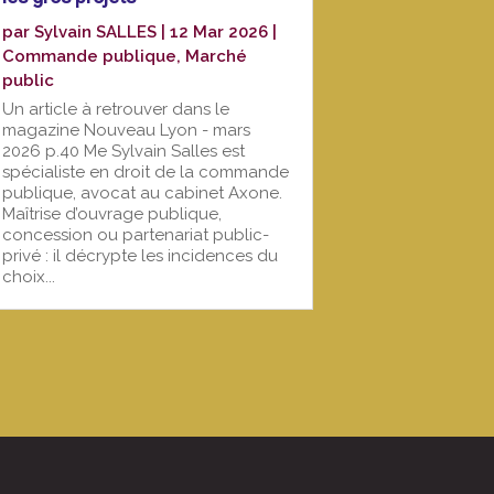
par
Sylvain SALLES
|
12 Mar 2026
|
Commande publique
,
Marché
public
Un article à retrouver dans le
magazine Nouveau Lyon - mars
2026 p.40 Me Sylvain Salles est
spécialiste en droit de la commande
publique, avocat au cabinet Axone.
Maîtrise d’ouvrage publique,
concession ou partenariat public-
privé : il décrypte les incidences du
choix...